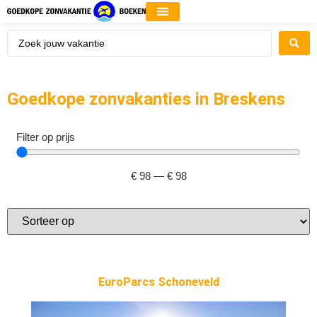
Goedkope zonvakanties in Breskens
Filter op prijs
€
98
—
€
98
EuroParcs Schoneveld