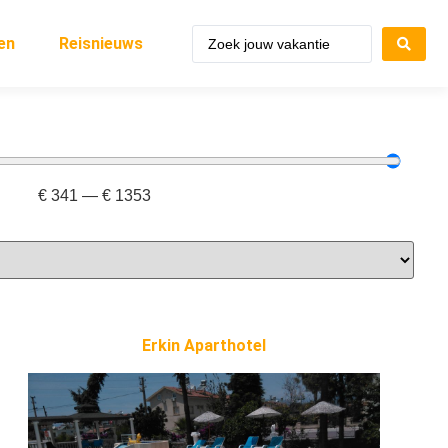
en
Reisnieuws
€
341
—
€
1353
Erkin Aparthotel