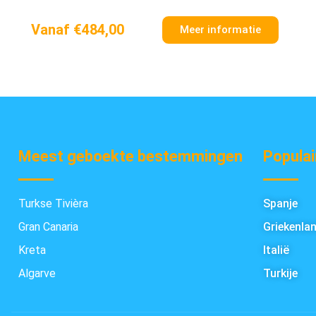
Vanaf €484,00
Meer informatie
Meest geboekte bestemmingen
Populai
Turkse Tivièra
Spanje
Gran Canaria
Griekenla
Kreta
Italië
Algarve
Turkije