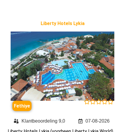
Liberty Hotels Lykia





Fethiye
Klantbeoordeling 9,0
07-08-2026
Liberty Hotels Lykia (voorheen Liberty Lykia World)