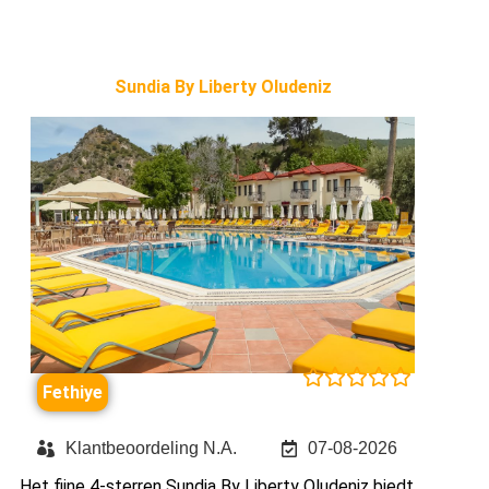
Sundia By Liberty Oludeniz





Fethiye
Klantbeoordeling N.A.
07-08-2026
Het fijne 4-sterren Sundia By Liberty Oludeniz biedt