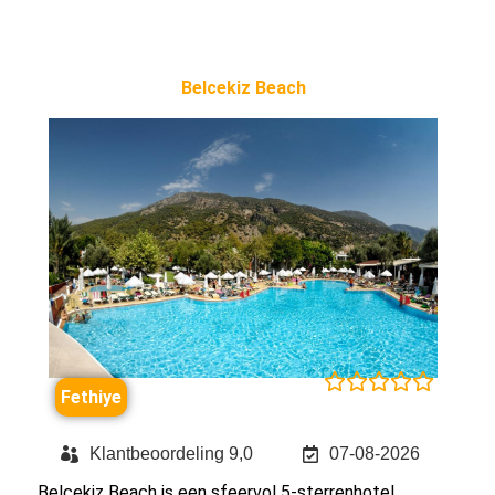
Belcekiz Beach





Fethiye
Klantbeoordeling 9,0
07-08-2026
Belcekiz Beach is een sfeervol 5-sterrenhotel