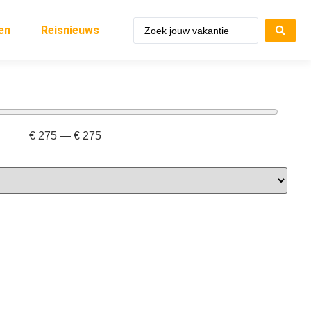
en
Reisnieuws
€
275
—
€
275