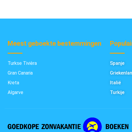
Meest geboekte bestemmingen
Populai
Turkse Tivièra
Spanje
Gran Canaria
Griekenla
Kreta
Italië
Algarve
Turkije