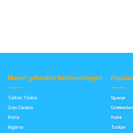
Meest geboekte bestemmingen
Populai
Turkse Tivièra
Spanje
Gran Canaria
Griekenla
Kreta
Italië
Algarve
Turkije