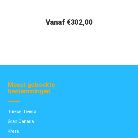
Vanaf €302,00
Meest geboekte
bestemmingen
Turkse Tivièra
Gran Canaria
Kreta