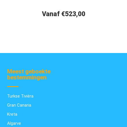
Vanaf €523,00
Meest geboekte
bestemmingen
Turkse Tivièra
Gran Canaria
Kreta
Algarve