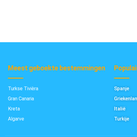
Meest geboekte bestemmingen
Populai
Turkse Tivièra
Spanje
Gran Canaria
Griekenla
Kreta
Italië
Algarve
Turkije