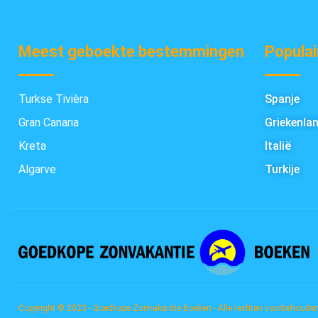
Meest geboekte bestemmingen
Populai
Turkse Tivièra
Spanje
Gran Canaria
Griekenla
Kreta
Italië
Algarve
Turkije
Copyright © 2023 - Goedkope Zonvakantie Boeken - Alle rechten voorbehoude