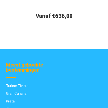
Vanaf €636,00
Meest geboekte
bestemmingen
Turkse Tivièra
Gran Canaria
Kreta