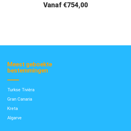
Vanaf €754,00
Meest geboekte
bestemmingen
Turkse Tivièra
Gran Canaria
Kreta
Algarve