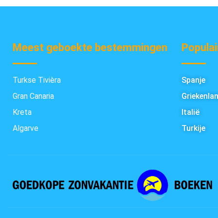
Meest geboekte bestemmingen
Populai
Turkse Tivièra
Spanje
Gran Canaria
Griekenla
Kreta
Italië
Algarve
Turkije