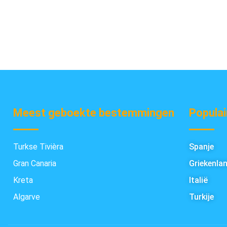
Meest geboekte bestemmingen
Populai
Turkse Tivièra
Spanje
Gran Canaria
Griekenla
Kreta
Italië
Algarve
Turkije