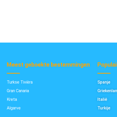
Meest geboekte bestemmingen
Populai
Turkse Tivièra
Spanje
Gran Canaria
Griekenla
Kreta
Italië
Algarve
Turkije