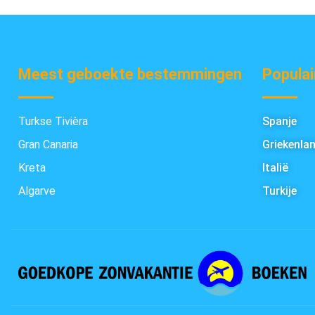
Meest geboekte bestemmingen
Populai
Turkse Tivièra
Spanje
Gran Canaria
Griekenla
Kreta
Italië
Algarve
Turkije