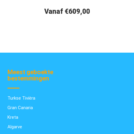
Vanaf €609,00
Meest geboekte
bestemmingen
Turkse Tivièra
Gran Canaria
Kreta
Algarve