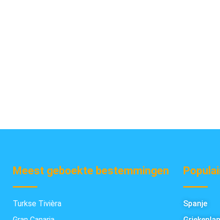
Meest geboekte bestemmingen
Populai
Turkse Tivièra
Spanje
Gran Canaria
Griekenla