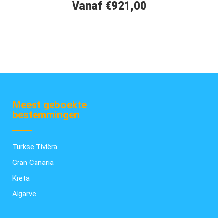
Vanaf €921,00
Meest geboekte
bestemmingen
Turkse Tivièra
Gran Canaria
Kreta
Algarve