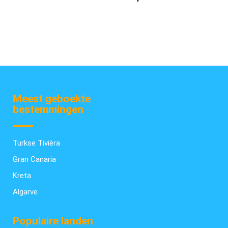
Meest geboekte
bestemmingen
Turkse Tivièra
Gran Canaria
Kreta
Algarve
Populaire landen