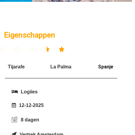
Eigenschappen





Spanje
Tijarafe
La Palma
Logiies
12-12-2025
8 dagen
Vertrek Amsterdam