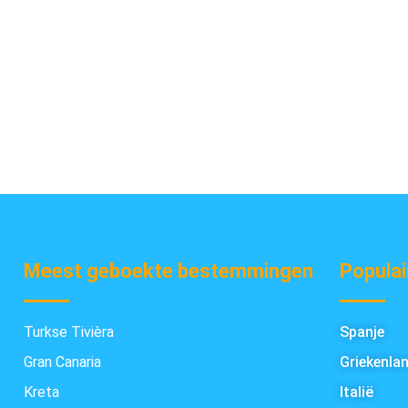
Meest geboekte bestemmingen
Populai
Turkse Tivièra
Spanje
Gran Canaria
Griekenla
Kreta
Italië