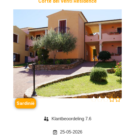
Corte dei Venti Residence





Sardinië
Klantbeoordeling 7.6
25-05-2026