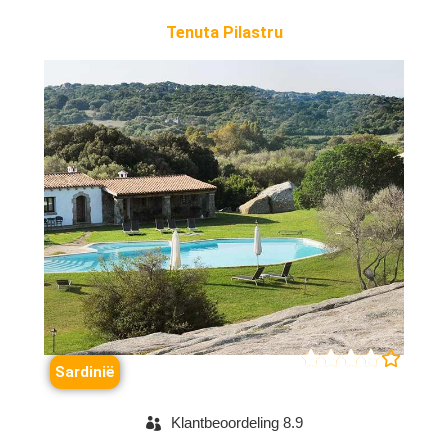
Tenuta Pilastru





Sardinië
Klantbeoordeling 8.9