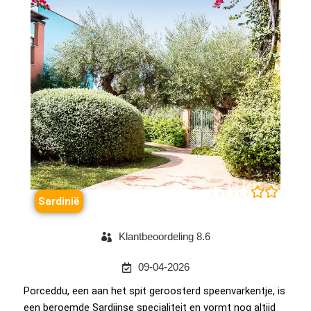





Sardinië
Klantbeoordeling 8.6
09-04-2026
Porceddu, een aan het spit geroosterd speenvarkentje, is
een beroemde Sardijnse specialiteit en vormt nog altijd